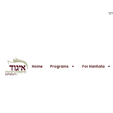
רטי
Home
Programs
For Hanhala